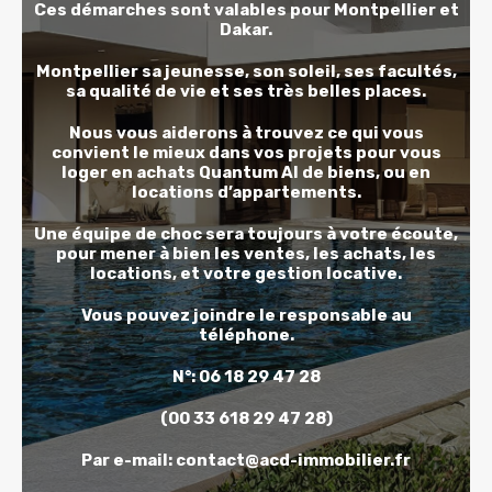
Ces démarches sont valables pour Montpellier et
Dakar.
Montpellier sa jeunesse, son soleil, ses facultés,
sa qualité de vie et ses très belles places.
Nous vous aiderons à trouvez ce qui vous
convient le mieux dans vos projets pour vous
loger en achats
Quantum AI de biens, ou en
locations d’appartements.
Une équipe de choc sera toujours à votre écoute,
pour mener à bien les ventes, les achats, les
locations, et votre gestion locative.
Vous pouvez joindre le responsable au
téléphone.
N°: 06 18 29 47 28
(00 33 618 29 47 28)
Par e-mail: contact@acd-immobilier.fr