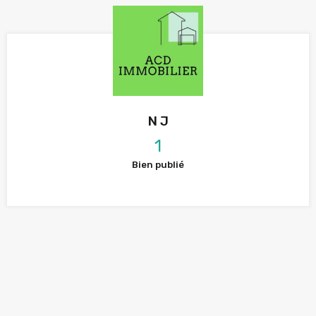
N J
1
Bien publié