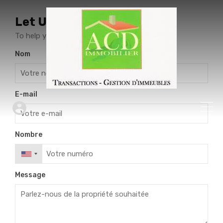
Let Us Call You!
To help you choose your property
Nom
E-mail
Nombre
Message