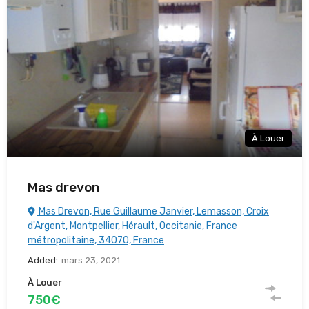
À Louer
Mas drevon
Mas Drevon, Rue Guillaume Janvier, Lemasson, Croix
d'Argent, Montpellier, Hérault, Occitanie, France
métropolitaine, 34070, France
Added:
mars 23, 2021
À Louer
750€