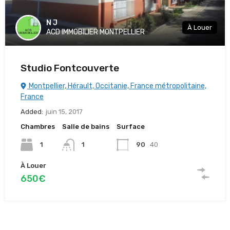
N J
À Louer
ACD IMMOBILIER MONTPELLIER
Studio Fontcouverte
Montpellier, Hérault, Occitanie, France métropolitaine,
France
Added:
juin 15, 2017
Chambres
Salle de bains
Surface
1
1
90
40
À Louer
650€