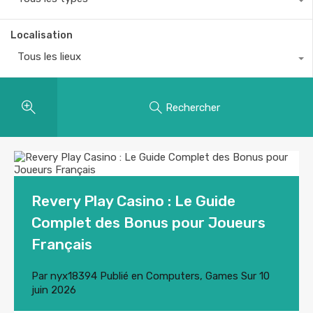
Localisation
Tous les lieux
Rechercher
Revery Play Casino : Le Guide
Complet des Bonus pour Joueurs
Français
Par
nyx18394
Publié en
Computers, Games
Sur
10
juin 2026