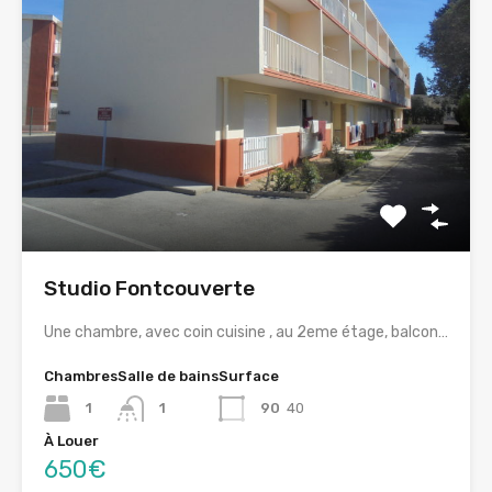
Studio Fontcouverte
Une chambre, avec coin cuisine , au 2eme étage, balcon…
Chambres
Salle de bains
Surface
1
1
90
40
À Louer
650€