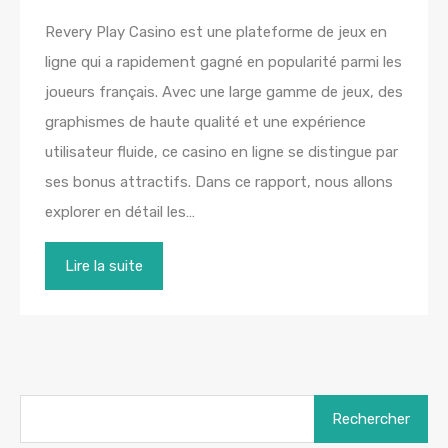
Revery Play Casino est une plateforme de jeux en
ligne qui a rapidement gagné en popularité parmi les
joueurs français. Avec une large gamme de jeux, des
graphismes de haute qualité et une expérience
utilisateur fluide, ce casino en ligne se distingue par
ses bonus attractifs. Dans ce rapport, nous allons
explorer en détail les…
Lire la suite
Rechercher :