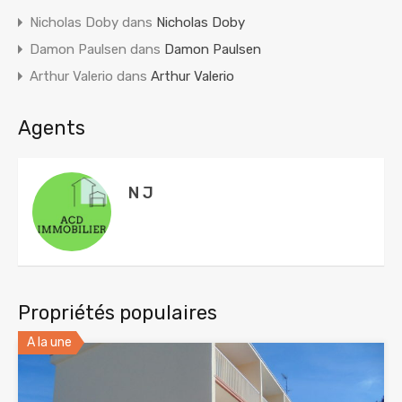
Nicholas Doby
dans
Nicholas Doby
Damon Paulsen
dans
Damon Paulsen
Arthur Valerio
dans
Arthur Valerio
Agents
N J
Propriétés populaires
A la une