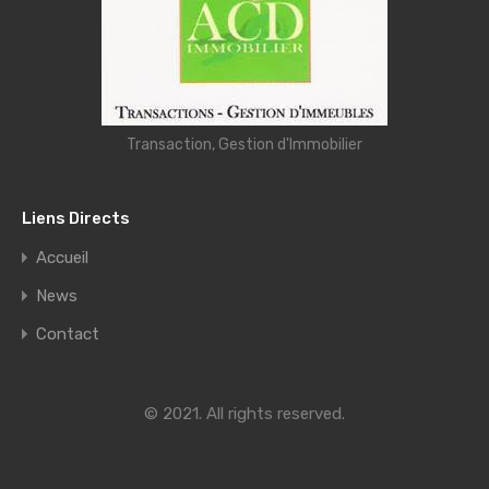
Transaction, Gestion d'Immobilier
Liens Directs
Accueil
News
Contact
© 2021. All rights reserved.