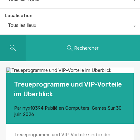
Localisation
Tous les lieux
Rechercher
Treueprogramme und VIP-Vorteile
im Überblick
Par
nyx18394
Publié en
Computers, Games
Sur
30
juin 2026
Treueprogramme und VIP-Vorteile sind in der