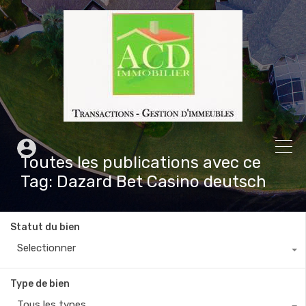
Toutes les publications avec ce
Tag: Dazard Bet Casino deutsch
Statut du bien
Selectionner
Type de bien
Tous les types