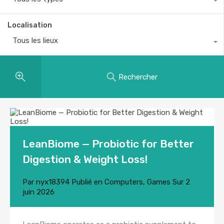
Localisation
Tous les lieux
Rechercher
LeanBiome — Probiotic for Better
Digestion & Weight Loss!
Par
nyx18394
Publié en
Computers, Games
Sur
2
juin 2026