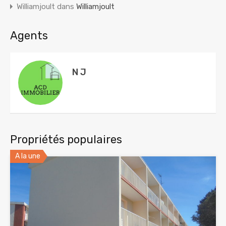
Williamjoult
dans
Williamjoult
Agents
N J
Propriétés populaires
A la une