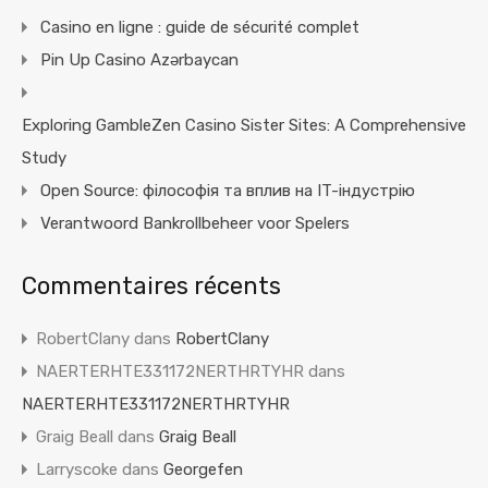
Casino en ligne : guide de sécurité complet
Pin Up Casino Azərbaycan
Exploring GambleZen Casino Sister Sites: A Comprehensive
Study
Open Source: філософія та вплив на IT-індустрію
Verantwoord Bankrollbeheer voor Spelers
Commentaires récents
RobertClany
dans
RobertClany
NAERTERHTE331172NERTHRTYHR
dans
NAERTERHTE331172NERTHRTYHR
Graig Beall
dans
Graig Beall
Larryscoke
dans
Georgefen