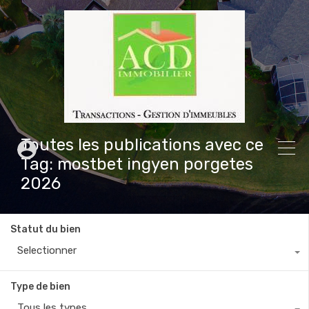
Toutes les publications avec ce
Tag: mostbet ingyen porgetes
2026
Statut du bien
Selectionner
Type de bien
Tous les types