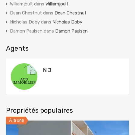
Williamjoult
dans
Williamjoult
Dean Chestnut
dans
Dean Chestnut
Nicholas Doby
dans
Nicholas Doby
Damon Paulsen
dans
Damon Paulsen
Agents
N J
Propriétés populaires
A la une