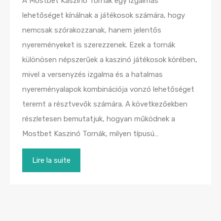
A Mostbet Kaszinó Tornák egy izgalmas
lehetőséget kínálnak a játékosok számára, hogy
nemcsak szórakozzanak, hanem jelentős
nyereményeket is szerezzenek. Ezek a tornák
különösen népszerűek a kaszinó játékosok körében,
mivel a versenyzés izgalma és a hatalmas
nyereményalapok kombinációja vonzó lehetőséget
teremt a résztvevők számára. A következőekben
részletesen bemutatjuk, hogyan működnek a
Mostbet Kaszinó Tornák, milyen típusú…
Lire la suite