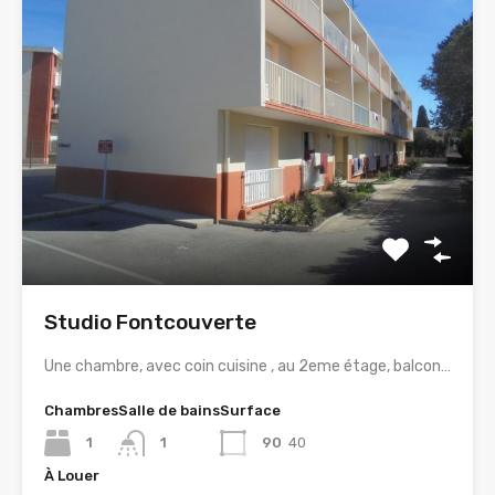
Studio Fontcouverte
Une chambre, avec coin cuisine , au 2eme étage, balcon…
Chambres
Salle de bains
Surface
1
1
90
40
À Louer