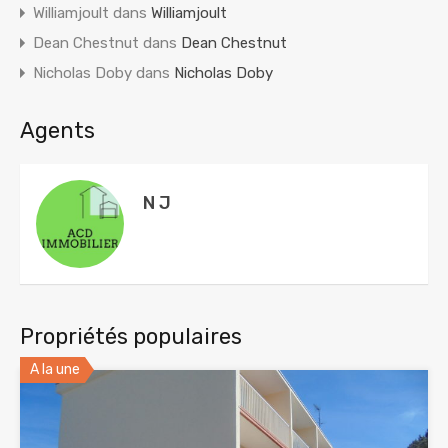
Williamjoult
dans
Williamjoult
Dean Chestnut
dans
Dean Chestnut
Nicholas Doby
dans
Nicholas Doby
Agents
N J
Propriétés populaires
A la une