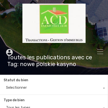
Toutes les publications avec ce
Tag: nowe polskie kasyno
Statut du bien
Selectionner
Type de bien
Tous les types