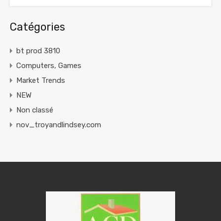
Catégories
bt prod 3810
Computers, Games
Market Trends
NEW
Non classé
nov_troyandlindsey.com