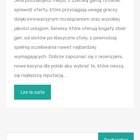
Jeśli poszukujesz miejsc z szeroką gamą tytułów,
sprawdź oferty, które przyciągają uwagę graczy
dzięki innowacyjnym rozwiązaniom oraz wysokiej
jakości usługom. Serwisy, które oferują bogaty zbiór
gier, od slotów po klasyczne stoły, z pewnością
spełnią oczekiwania nawet najbardziej
wymagających. Dobrze zapoznać się z recenzjami,
nowe kasyna dla polski aby wybrać te, które cieszą
się najlepszą reputacją….
Lire la suite
Rechercher :