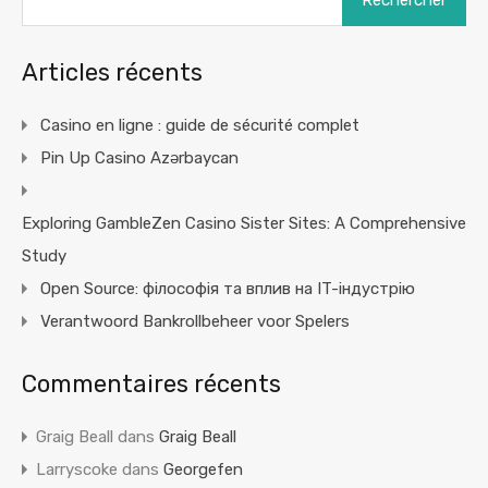
Articles récents
Casino en ligne : guide de sécurité complet
Pin Up Casino Azərbaycan
Exploring GambleZen Casino Sister Sites: A Comprehensive
Study
Open Source: філософія та вплив на IT-індустрію
Verantwoord Bankrollbeheer voor Spelers
Commentaires récents
Graig Beall
dans
Graig Beall
Larryscoke
dans
Georgefen