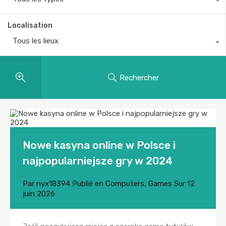
Localisation
Tous les lieux
Rechercher
Nowe kasyna online w Polsce i
najpopularniejsze gry w 2024
Par
nyx18394
Publié en
Computers, Games
Sur
12
juin 2026