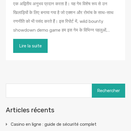
एक अद्वितीय अनुभव प्रदान करता है। यह गेम विशेष रूप से उन
खिलाड़ियों के लिए बनाया गया है जो एक्शन और रोमांच के साथ-साथ
रणनीति को भी पसंद करते हैं। इस रिपोर्ट में, wild bounty
showdown demo game हम इस गेम के विभिन्न पहलुओं,…
Lire la suite
Rechercher :
Articles récents
Casino en ligne : guide de sécurité complet