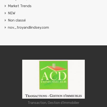
Market Trends
NEW
Non classé
nov_troyandlindsey.com
Transaction, Gestion d'Immobilier