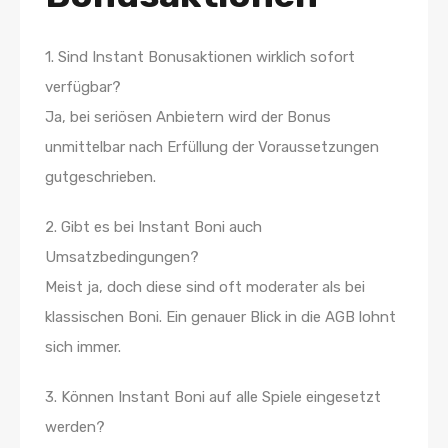
1. Sind Instant Bonusaktionen wirklich sofort
verfügbar?
Ja, bei seriösen Anbietern wird der Bonus
unmittelbar nach Erfüllung der Voraussetzungen
gutgeschrieben.
2. Gibt es bei Instant Boni auch
Umsatzbedingungen?
Meist ja, doch diese sind oft moderater als bei
klassischen Boni. Ein genauer Blick in die AGB lohnt
sich immer.
3. Können Instant Boni auf alle Spiele eingesetzt
werden?