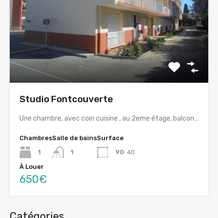
Studio Fontcouverte
Une chambre, avec coin cuisine , au 2eme étage, balcon…
Chambres
Salle de bains
Surface
1
1
90
40
À Louer
650€
Catégories