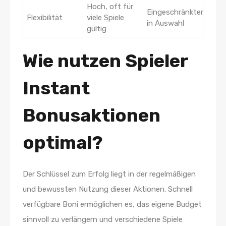
Hoch, oft für
Eingeschränkter
Flexibilität
viele Spiele
in Auswahl
gültig
Wie nutzen Spieler
Instant
Bonusaktionen
optimal?
Der Schlüssel zum Erfolg liegt in der regelmäßigen
und bewussten Nutzung dieser Aktionen. Schnell
verfügbare Boni ermöglichen es, das eigene Budget
sinnvoll zu verlängern und verschiedene Spiele