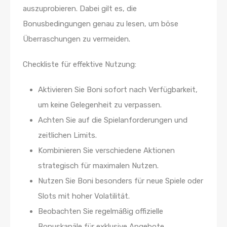
auszuprobieren. Dabei gilt es, die
Bonusbedingungen genau zu lesen, um böse
Überraschungen zu vermeiden.
Checkliste für effektive Nutzung:
Aktivieren Sie Boni sofort nach Verfügbarkeit,
um keine Gelegenheit zu verpassen.
Achten Sie auf die Spielanforderungen und
zeitlichen Limits.
Kombinieren Sie verschiedene Aktionen
strategisch für maximalen Nutzen.
Nutzen Sie Boni besonders für neue Spiele oder
Slots mit hoher Volatilität.
Beobachten Sie regelmäßig offizielle
Bonuskanäle für exklusive Angebote.