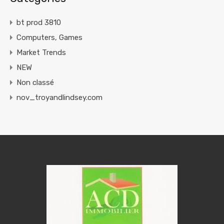
bt prod 3810
Computers, Games
Market Trends
NEW
Non classé
nov_troyandlindsey.com