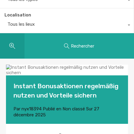
Localisation
Tous les lieux
Rechercher
Instant Bonusaktionen regelmäßig
nutzen und Vorteile sichern
Par
nyx18394
Publié en
Non classé
Sur
27
décembre 2025