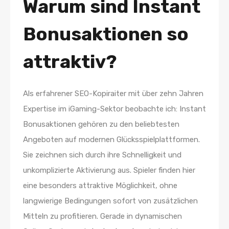
Warum sind Instant
Bonusaktionen so
attraktiv?
Als erfahrener SEO-Kopiraiter mit über zehn Jahren
Expertise im iGaming-Sektor beobachte ich: Instant
Bonusaktionen gehören zu den beliebtesten
Angeboten auf modernen Glücksspielplattformen.
Sie zeichnen sich durch ihre Schnelligkeit und
unkomplizierte Aktivierung aus. Spieler finden hier
eine besonders attraktive Möglichkeit, ohne
langwierige Bedingungen sofort von zusätzlichen
Mitteln zu profitieren. Gerade in dynamischen