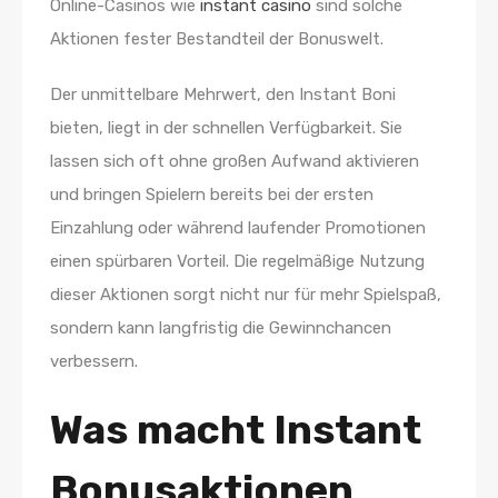
Online-Casinos wie
instant casino
sind solche
Aktionen fester Bestandteil der Bonuswelt.
Der unmittelbare Mehrwert, den Instant Boni
bieten, liegt in der schnellen Verfügbarkeit. Sie
lassen sich oft ohne großen Aufwand aktivieren
und bringen Spielern bereits bei der ersten
Einzahlung oder während laufender Promotionen
einen spürbaren Vorteil. Die regelmäßige Nutzung
dieser Aktionen sorgt nicht nur für mehr Spielspaß,
sondern kann langfristig die Gewinnchancen
verbessern.
Was macht Instant
Bonusaktionen