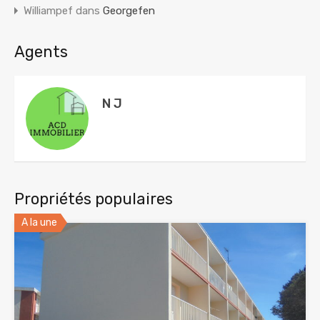
Williampef
dans
Georgefen
Agents
N J
Propriétés populaires
A la une