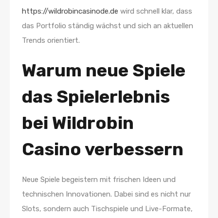
https://wildrobincasinode.de
wird schnell klar, dass
das Portfolio ständig wächst und sich an aktuellen
Trends orientiert.
Warum neue Spiele
das Spielerlebnis
bei Wildrobin
Casino verbessern
Neue Spiele begeistern mit frischen Ideen und
technischen Innovationen. Dabei sind es nicht nur
Slots, sondern auch Tischspiele und Live-Formate,