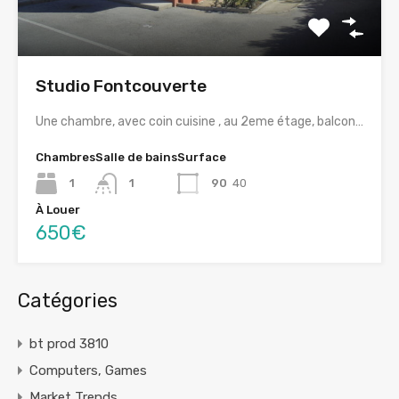
Studio Fontcouverte
Une chambre, avec coin cuisine , au 2eme étage, balcon…
Chambres
Salle de bains
Surface
1
1
90
40
À Louer
650€
Catégories
bt prod 3810
Computers, Games
Market Trends