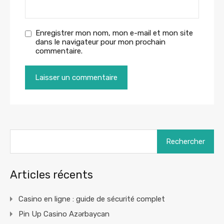
Enregistrer mon nom, mon e-mail et mon site
dans le navigateur pour mon prochain
commentaire.
Rechercher :
Articles récents
Casino en ligne : guide de sécurité complet
Pin Up Casino Azərbaycan