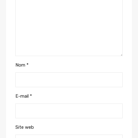
Nom
*
E-mail
*
Site web