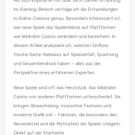
Als SEO-Kopiraÿter mit über zehn Jahren Erfahrung
im iGaming-Bereich verfolge ich die Entwicklungen
in Online-Casinos genau. Besonders interessant ist,
wie neue Spiele das Spielerlebnis auf Plattformen
wie Wildrobin Casino verändern und bereichern. In
diesem Artikel analysiere ich, welchen Einfluss
frische Game-Releases auf Spielvielfalt, Spannung
und Gesamteindruck haben – alles aus der
Perspektive eines erfahrenen Experten.
Neue Spiele sind oft das Herzstück, das Wildrobin
Casino von anderen Plattformen unterscheidet. Sie
bringen Abwechslung, innovative Features und
moderne Grafik mit – Faktoren, die besonders den
Nervenkitzel und die Motivation der Spieler steigern.
Direkt auf der Startseite