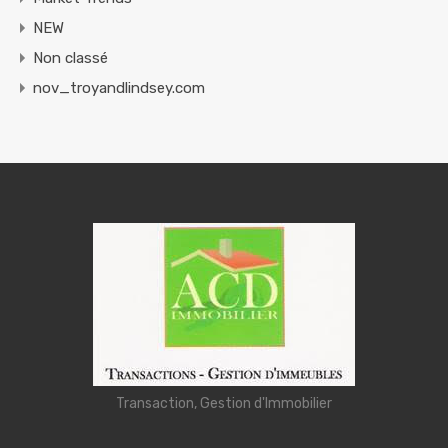
NEW
Non classé
nov_troyandlindsey.com
Transaction, Gestion d'Immobilier