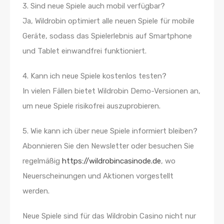
3. Sind neue Spiele auch mobil verfügbar?
Ja, Wildrobin optimiert alle neuen Spiele für mobile
Geräte, sodass das Spielerlebnis auf Smartphone
und Tablet einwandfrei funktioniert.
4. Kann ich neue Spiele kostenlos testen?
In vielen Fällen bietet Wildrobin Demo-Versionen an,
um neue Spiele risikofrei auszuprobieren.
5. Wie kann ich über neue Spiele informiert bleiben?
Abonnieren Sie den Newsletter oder besuchen Sie
regelmäßig
https://wildrobincasinode.de
, wo
Neuerscheinungen und Aktionen vorgestellt
werden.
Neue Spiele sind für das Wildrobin Casino nicht nur