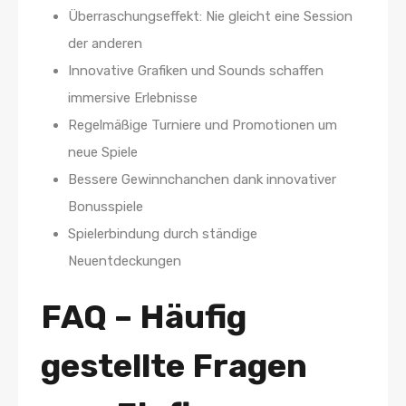
Überraschungseffekt: Nie gleicht eine Session
der anderen
Innovative Grafiken und Sounds schaffen
immersive Erlebnisse
Regelmäßige Turniere und Promotionen um
neue Spiele
Bessere Gewinnchanchen dank innovativer
Bonusspiele
Spielerbindung durch ständige
Neuentdeckungen
FAQ – Häufig
gestellte Fragen