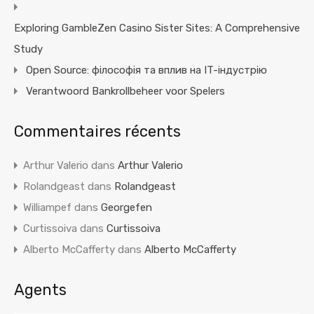
Exploring GambleZen Casino Sister Sites: A Comprehensive
Study
Open Source: філософія та вплив на IT-індустрію
Verantwoord Bankrollbeheer voor Spelers
Commentaires récents
Arthur Valerio
dans
Arthur Valerio
Rolandgeast
dans
Rolandgeast
Williampef
dans
Georgefen
Curtissoiva
dans
Curtissoiva
Alberto McCafferty
dans
Alberto McCafferty
Agents