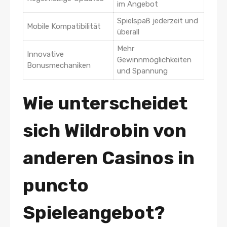
im Angebot
Spielspaß jederzeit und
Mobile Kompatibilität
überall
Mehr
Innovative
Gewinnmöglichkeiten
Bonusmechaniken
und Spannung
Wie unterscheidet
sich Wildrobin von
anderen Casinos in
puncto
Spieleangebot?