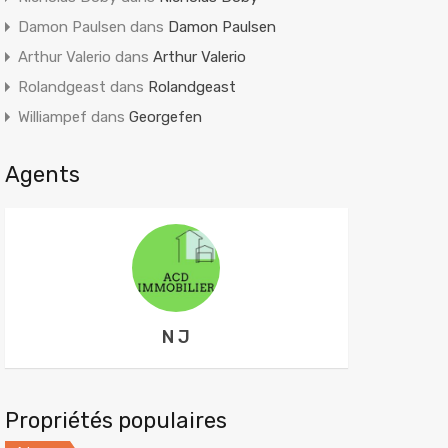
Damon Paulsen
dans
Damon Paulsen
Arthur Valerio
dans
Arthur Valerio
Rolandgeast
dans
Rolandgeast
Williampef
dans
Georgefen
Agents
N J
Propriétés populaires