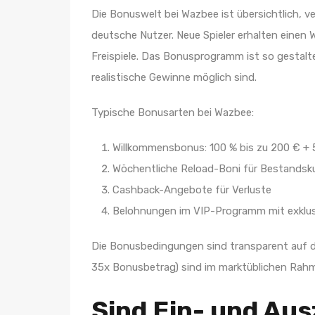
Die Bonuswelt bei Wazbee ist übersichtlich, v
deutsche Nutzer. Neue Spieler erhalten eine
Freispiele. Das Bonusprogramm ist so gestalt
realistische Gewinne möglich sind.
Typische Bonusarten bei Wazbee:
Willkommensbonus: 100 % bis zu 200 € + 5
Wöchentliche Reload-Boni für Bestands
Cashback-Angebote für Verluste
Belohnungen im VIP-Programm mit exklusi
Die Bonusbedingungen sind transparent auf d
35x Bonusbetrag) sind im marktüblichen Rahm
Sind Ein- und Aus