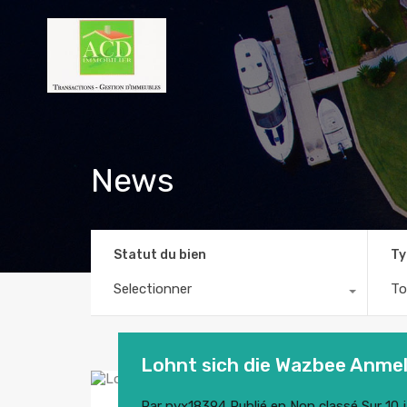
News
Statut du bien
Ty
Selectionner
To
Lohnt sich die Wazbee Anmel
Par
nyx18394
Publié en
Non classé
Sur
10 