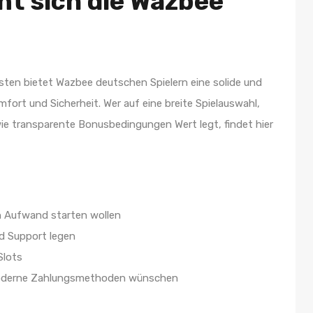
hnt sich die Wazbee
sten bietet Wazbee deutschen Spielern eine solide und
fort und Sicherheit. Wer auf eine breite Spielauswahl,
ie transparente Bonusbedingungen Wert legt, findet hier
en Aufwand starten wollen
d Support legen
Slots
 moderne Zahlungsmethoden wünschen