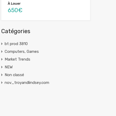
À Louer
650€
Catégories
bt prod 3810
Computers, Games
Market Trends
NEW
Non classé
nov_troyandlindsey.com