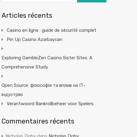
Articles récents
Casino en ligne : guide de sécurité complet
Pin Up Casino Azərbaycan
Exploring GambleZen Casino Sister Sites: A
Comprehensive Study
Open Source: філософія та вплив на IT-
індустрію
Verantwoord Bankrollbeheer voor Spelers
Commentaires récents
Nicholas Doby
dans
Nicholas Doby