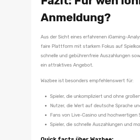
Fazit: Für wen lo
Anmeldung?
Aus der Sicht eines erfahrenen iGaming-Analy
faire Plattform mit starkem Fokus auf Spielkom
schnelle und gebührenfreie Auszahlungen sow
ein attraktives Angebot.
Wazbee ist besonders empfehlenswert für:
Spieler, die unkompliziert und ohne groß
Nutzer, die Wert auf deutsche Sprache un
Fans von Live-Casino und hochwertigen 
Spieler, die schnelle Auszahlungen und
Quick facts über Wazbee: