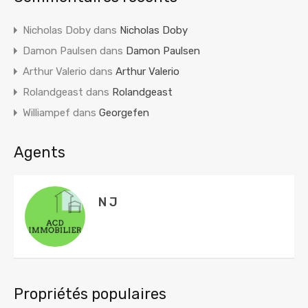
Nicholas Doby
dans
Nicholas Doby
Damon Paulsen
dans
Damon Paulsen
Arthur Valerio
dans
Arthur Valerio
Rolandgeast
dans
Rolandgeast
Williampef
dans
Georgefen
Agents
N J
Propriétés populaires