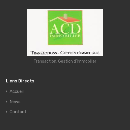
Transaction, Gestion d'Immobilier
Liens Directs
Accueil
News
Contact