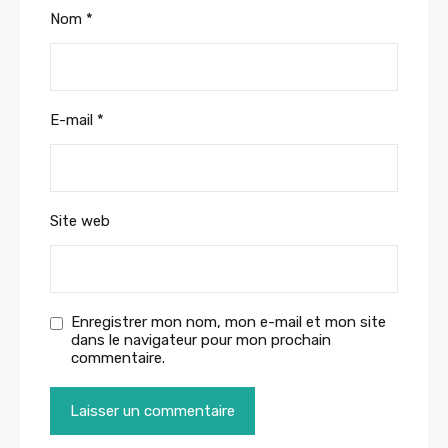
Nom
*
E-mail
*
Site web
Enregistrer mon nom, mon e-mail et mon site
dans le navigateur pour mon prochain
commentaire.