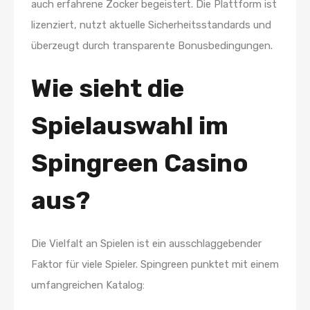
auch erfahrene Zocker begeistert. Die Plattform ist
lizenziert, nutzt aktuelle Sicherheitsstandards und
überzeugt durch transparente Bonusbedingungen.
Wie sieht die
Spielauswahl im
Spingreen Casino
aus?
Die Vielfalt an Spielen ist ein ausschlaggebender
Faktor für viele Spieler. Spingreen punktet mit einem
umfangreichen Katalog: