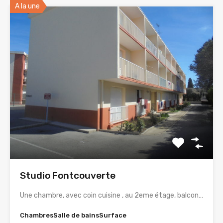
A la une
Studio Fontcouverte
Une chambre, avec coin cuisine , au 2eme étage, balcon…
Chambres
Salle de bains
Surface