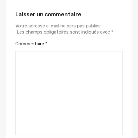
Laisser un commentaire
Votre adresse e-mail ne sera pas publiée.
Les champs obligatoires sont indiqués avec
*
Commentaire
*