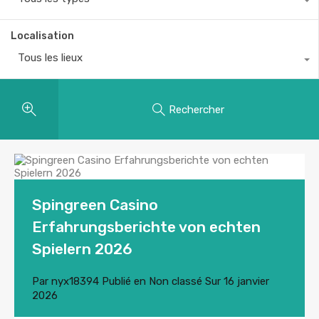
Localisation
Tous les lieux
Rechercher
Spingreen Casino
Erfahrungsberichte von echten
Spielern 2026
Par
nyx18394
Publié en
Non classé
Sur
16 janvier
2026