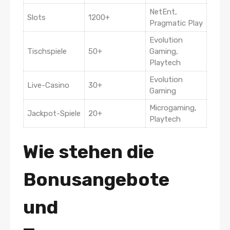
NetEnt,
Slots
1200+
Pragmatic Play
Evolution
Tischspiele
50+
Gaming,
Playtech
Evolution
Live-Casino
30+
Gaming
Microgaming,
Jackpot-Spiele
20+
Playtech
Wie stehen die
Bonusangebote
und