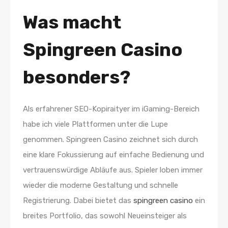
Was macht
Spingreen Casino
besonders?
Als erfahrener SEO-Kopiraityer im iGaming-Bereich
habe ich viele Plattformen unter die Lupe
genommen. Spingreen Casino zeichnet sich durch
eine klare Fokussierung auf einfache Bedienung und
vertrauenswürdige Abläufe aus. Spieler loben immer
wieder die moderne Gestaltung und schnelle
Registrierung. Dabei bietet das
spingreen casino
ein
breites Portfolio, das sowohl Neueinsteiger als