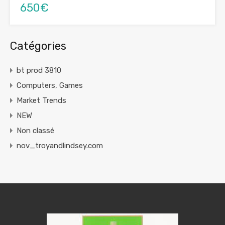
650€
Catégories
bt prod 3810
Computers, Games
Market Trends
NEW
Non classé
nov_troyandlindsey.com