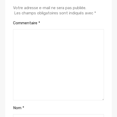
Votre adresse e-mail ne sera pas publiée.
Les champs obligatoires sont indiqués avec
*
Commentaire
*
Nom
*