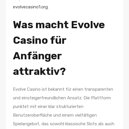
evolvecasino1.org
.
Was macht Evolve
Casino für
Anfänger
attraktiv?
Evolve Casino ist bekannt für einen transparenten
und einsteigerfreundlichen Ansatz. Die Plattform
punktet mit einer klar strukturierten
Benutzeroberfläche und einem vielfältigen
Spielangebot, das sowohl klassische Slots als auch