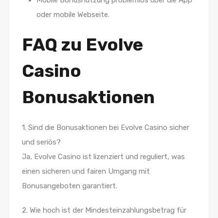
Mobile Bonusnutzung problemlos über die App
oder mobile Webseite.
FAQ zu Evolve
Casino
Bonusaktionen
1. Sind die Bonusaktionen bei Evolve Casino sicher
und seriös?
Ja, Evolve Casino ist lizenziert und reguliert, was
einen sicheren und fairen Umgang mit
Bonusangeboten garantiert.
2. Wie hoch ist der Mindesteinzahlungsbetrag für