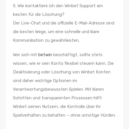
5. Wie kontaktiere ich den Winbet Support am
besten für die Löschung?
Der Live-Chat und die offizielle E-Mail-Adresse sind
die besten Wege, um eine schnelle und klare
Kommunikation zu gewährleisten.
Wer sich mit
betwin
beschäftigt, sollte stets
wissen, wie er sein Konto flexibel steuern kann. Die
Deaktivierung oder Löschung von Winbet Konten
sind daher wichtige Optionen im
Verantwortungsbewussten Spielen. Mit klaren
Schritten und transparenten Prozessen hilft
Winbet seinen Nutzern, die Kontrolle über ihr
Spielverhalten zu behalten – ohne unnötige Hürden.