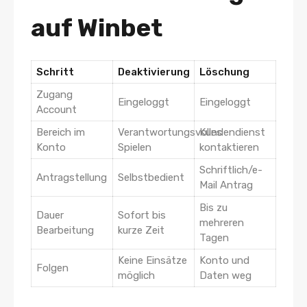
auf Winbet
Schritt
Deaktivierung
Löschung
Zugang
Eingeloggt
Eingeloggt
Account
Bereich im
Verantwortungsvolles
Kundendienst
Konto
Spielen
kontaktieren
Schriftlich/e-
Antragstellung
Selbstbedient
Mail Antrag
Bis zu
Dauer
Sofort bis
mehreren
Bearbeitung
kurze Zeit
Tagen
Keine Einsätze
Konto und
Folgen
möglich
Daten weg