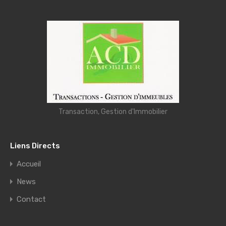
Transaction, Gestion d'Immobilier
Liens Directs
Accueil
News
Contact