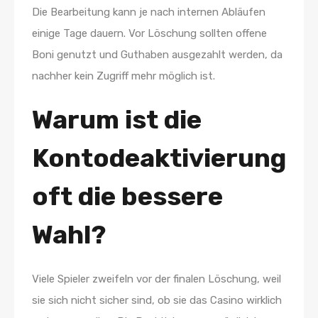
Die Bearbeitung kann je nach internen Abläufen
einige Tage dauern. Vor Löschung sollten offene
Boni genutzt und Guthaben ausgezahlt werden, da
nachher kein Zugriff mehr möglich ist.
Warum ist die
Kontodeaktivierung
oft die bessere
Wahl?
Viele Spieler zweifeln vor der finalen Löschung, weil
sie sich nicht sicher sind, ob sie das Casino wirklich