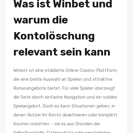
Was ist Winbet und
warum die
Kontolöschung
relevant sein kann
Winbet ist eine etablierte Online-Casino-Plattform,
die eine breite Auswahl an Spielen und attraktive
Bonusangebote bietet. Für viele Spieler überzeugt
die Seite durch einfache Navigation und ein solides
Spielangebot. Doch es kann Situationen geben, in
denen Nutzer ihr Konto deaktivieren oder komplett
löschen möchten – sei es aus Gründen der
Selbstkontrolle, Datenschutz oder persönlicher