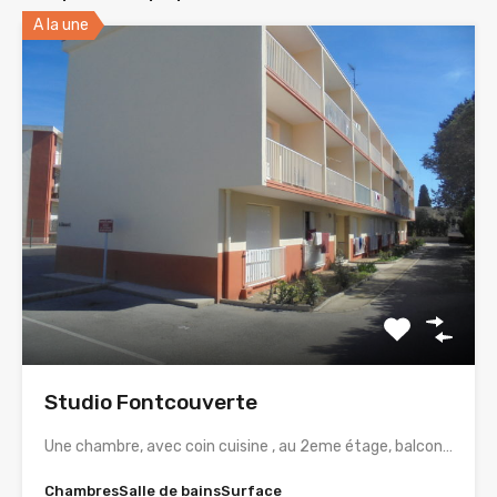
A la une
Studio Fontcouverte
Une chambre, avec coin cuisine , au 2eme étage, balcon…
Chambres
Salle de bains
Surface