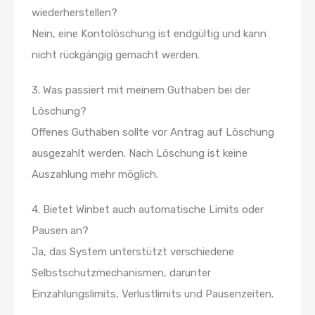
wiederherstellen?
Nein, eine Kontolöschung ist endgültig und kann
nicht rückgängig gemacht werden.
3. Was passiert mit meinem Guthaben bei der
Löschung?
Offenes Guthaben sollte vor Antrag auf Löschung
ausgezahlt werden. Nach Löschung ist keine
Auszahlung mehr möglich.
4. Bietet Winbet auch automatische Limits oder
Pausen an?
Ja, das System unterstützt verschiedene
Selbstschutzmechanismen, darunter
Einzahlungslimits, Verlustlimits und Pausenzeiten.