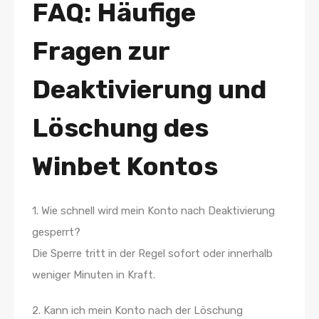
FAQ: Häufige
Fragen zur
Deaktivierung und
Löschung des
Winbet Kontos
1. Wie schnell wird mein Konto nach Deaktivierung
gesperrt?
Die Sperre tritt in der Regel sofort oder innerhalb
weniger Minuten in Kraft.
2. Kann ich mein Konto nach der Löschung