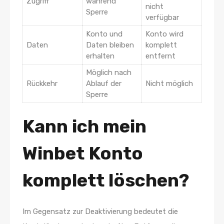
Zugriff
während
nicht
Sperre
verfügbar
Konto und
Konto wird
Daten
Daten bleiben
komplett
erhalten
entfernt
Möglich nach
Rückkehr
Ablauf der
Nicht möglich
Sperre
Kann ich mein
Winbet Konto
komplett löschen?
Im Gegensatz zur Deaktivierung bedeutet die