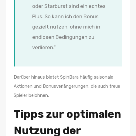
oder Starburst sind ein echtes
Plus. So kann ich den Bonus
gezielt nutzen, ohne mich in
endlosen Bedingungen zu
verlieren.“
Darüber hinaus bietet SpinBara häufig saisonale
Aktionen und Bonusverlängerungen, die auch treue
Spieler belohnen.
Tipps zur optimalen
Nutzung der