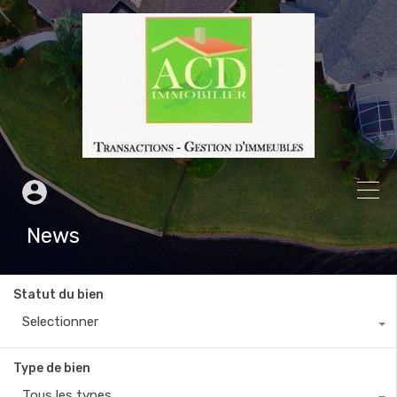
News
Statut du bien
Selectionner
Type de bien
Tous les types