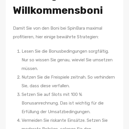
Willkommensboni
Damit Sie von den Boni bei SpinBara maximal
profitieren, hier einige bewährte Strategien:
Lesen Sie die Bonusbedingungen sorgfältig.
Nur so wissen Sie genau, wieviel Sie umsetzen
müssen.
Nutzen Sie die Freispiele zeitnah. So verhindern
Sie, dass diese verfallen.
Setzen Sie auf Slots mit 100 %
Bonusanrechnung. Das ist wichtig für die
Erfüllung der Umsatzbedingungen.
Vermeiden Sie riskante Einsätze. Setzen Sie