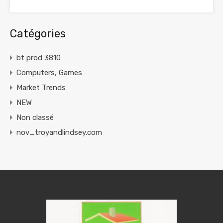
Catégories
bt prod 3810
Computers, Games
Market Trends
NEW
Non classé
nov_troyandlindsey.com