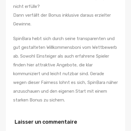
nicht erfülle?
Dann verfällt der Bonus inklusive daraus erzielter
Gewinne.
SpinBara hebt sich durch seine transparenten und
gut gestalteten Willkommensboni vom Wettbewerb
ab. Sowohl Einsteiger als auch erfahrene Spieler
finden hier attraktive Angebote, die klar
kommuniziert und leicht nutzbar sind. Gerade
wegen dieser Fairness lohnt es sich, SpinBara näher
anzuschauen und den eigenen Start mit einem
starken Bonus zu sichern.
Laisser un commentaire