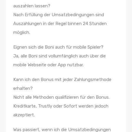
auszahlen lassen?
Nach Erfüllung der Umsatzbedingungen sind
Auszahlungen in der Regel binnen 24 Stunden
möglich.
Eignen sich die Boni auch für mobile Spieler?
Ja, alle Boni sind vollumfänglich auch über die
mobile Webseite oder App nutzbar.
Kann ich den Bonus mit jeder Zahlungsmethode
erhalten?
Nicht alle Methoden qualifizieren für den Bonus.
Kreditkarte, Trustly oder Sofort werden jedoch
akzeptiert.
Was passiert, wenn ich die Umsatzbedingungen