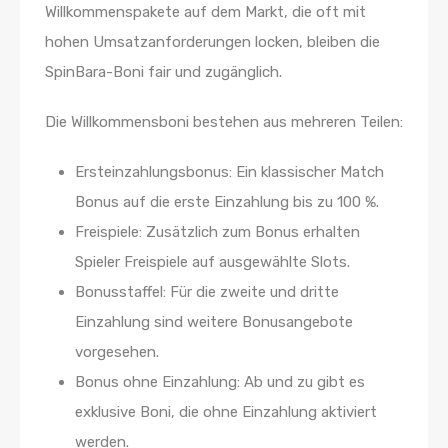
Willkommenspakete auf dem Markt, die oft mit
hohen Umsatzanforderungen locken, bleiben die
SpinBara-Boni fair und zugänglich.
Die Willkommensboni bestehen aus mehreren Teilen:
Ersteinzahlungsbonus: Ein klassischer Match
Bonus auf die erste Einzahlung bis zu 100 %.
Freispiele: Zusätzlich zum Bonus erhalten
Spieler Freispiele auf ausgewählte Slots.
Bonusstaffel: Für die zweite und dritte
Einzahlung sind weitere Bonusangebote
vorgesehen.
Bonus ohne Einzahlung: Ab und zu gibt es
exklusive Boni, die ohne Einzahlung aktiviert
werden.