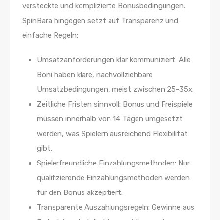
versteckte und komplizierte Bonusbedingungen.
SpinBara hingegen setzt auf Transparenz und
einfache Regeln:
Umsatzanforderungen klar kommuniziert: Alle
Boni haben klare, nachvollziehbare
Umsatzbedingungen, meist zwischen 25-35x.
Zeitliche Fristen sinnvoll: Bonus und Freispiele
müssen innerhalb von 14 Tagen umgesetzt
werden, was Spielern ausreichend Flexibilität
gibt.
Spielerfreundliche Einzahlungsmethoden: Nur
qualifizierende Einzahlungsmethoden werden
für den Bonus akzeptiert.
Transparente Auszahlungsregeln: Gewinne aus