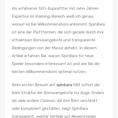
Als erfahrener SEO-Kopiraftter mit zehn Jahren
Expertise im iGaming-Bereich weiß ich genau,
worauf es bei Willkommensboni ankommt. SpinBara
ist eine der Plattformen, die sich gerade durch ihre
attraktiven Bonusangebote und transparente
Bedingungen von der Masse abhebt. In diesem
Artikel erfahren Sie, warum SpinBara für neue
Spieler besonders interessant ist und wie Sie die
besten Willkommensboni optimal nutzen.
Beim ersten Besuch auf
spinbara
fällt sofort die
klare Struktur der Bonusangebote ins Auge. Anders
als viele andere Casinos, die ihre Boni versteckt
oder kompliziert gestalten, zeigt SpinBara
transparent, welche Vorteile auf Neueinsteiger