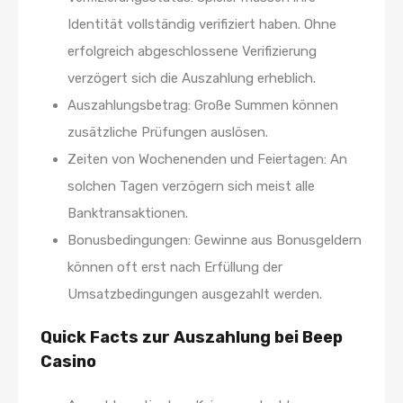
Identität vollständig verifiziert haben. Ohne
erfolgreich abgeschlossene Verifizierung
verzögert sich die Auszahlung erheblich.
Auszahlungsbetrag: Große Summen können
zusätzliche Prüfungen auslösen.
Zeiten von Wochenenden und Feiertagen: An
solchen Tagen verzögern sich meist alle
Banktransaktionen.
Bonusbedingungen: Gewinne aus Bonusgeldern
können oft erst nach Erfüllung der
Umsatzbedingungen ausgezahlt werden.
Quick Facts zur Auszahlung bei Beep
Casino