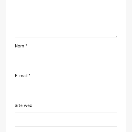
Nom
*
E-mail
*
Site web