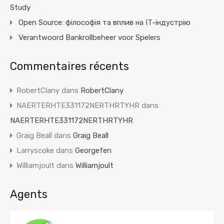
Study
Open Source: філософія та вплив на IT-індустрію
Verantwoord Bankrollbeheer voor Spelers
Commentaires récents
RobertClany
dans
RobertClany
NAERTERHTE331172NERTHRTYHR
dans
NAERTERHTE331172NERTHRTYHR
Graig Beall
dans
Graig Beall
Larryscoke
dans
Georgefen
Williamjoult
dans
Williamjoult
Agents