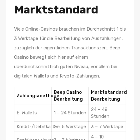
Marktstandard
Viele Online-Casinos brauchen im Durchschnitt 1 bis
3 Werktage für die Bearbeitung von Auszahlungen,
zuzüglich der eigentlichen Transaktionszeit. Beep
Casino bewegt sich hier auf einem
überdurchschnittlich guten Niveau, vor allem bei
digitalen Wallets und Krypto-Zahlungen.
Beep Casino
Marktstandard
Zahlungsmethode
Bearbeitung
Bearbeitung
24 – 48
E-Wallets
1 – 24 Stunden
Stunden
Kredit-/Debitkarten
2 – 5 Werktage
3 – 7 Werktage
4 – 10