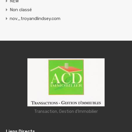
NEW
Non classé
nov_troyandlindsey.com
Transaction, Gestion d'Immobilier
Liens Directs