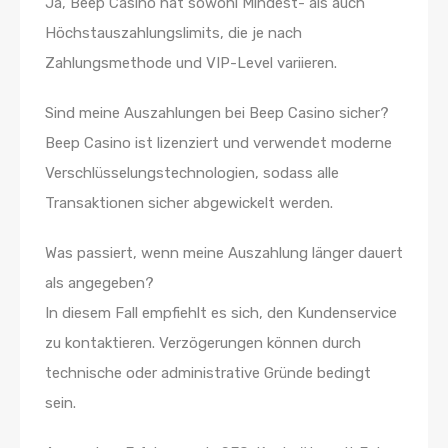
Ja, Beep Casino hat sowohl Mindest- als auch
Höchstauszahlungslimits, die je nach
Zahlungsmethode und VIP-Level variieren.
Sind meine Auszahlungen bei Beep Casino sicher?
Beep Casino ist lizenziert und verwendet moderne
Verschlüsselungstechnologien, sodass alle
Transaktionen sicher abgewickelt werden.
Was passiert, wenn meine Auszahlung länger dauert
als angegeben?
In diesem Fall empfiehlt es sich, den Kundenservice
zu kontaktieren. Verzögerungen können durch
technische oder administrative Gründe bedingt
sein.