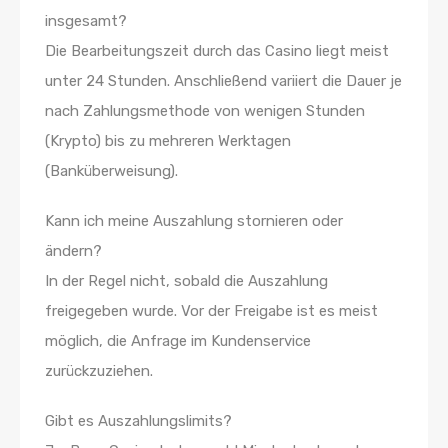
insgesamt?
Die Bearbeitungszeit durch das Casino liegt meist
unter 24 Stunden. Anschließend variiert die Dauer je
nach Zahlungsmethode von wenigen Stunden
(Krypto) bis zu mehreren Werktagen
(Banküberweisung).
Kann ich meine Auszahlung stornieren oder
ändern?
In der Regel nicht, sobald die Auszahlung
freigegeben wurde. Vor der Freigabe ist es meist
möglich, die Anfrage im Kundenservice
zurückzuziehen.
Gibt es Auszahlungslimits?