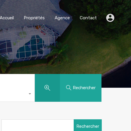
Accueil
Propriétés
Agence
Contact
Rechercher
Rechercher :