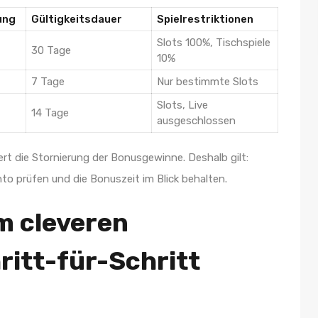
ung
Gültigkeitsdauer
Spielrestriktionen
Slots 100%, Tischspiele
30 Tage
10%
7 Tage
Nur bestimmte Slots
Slots, Live
14 Tage
ausgeschlossen
rt die Stornierung der Bonusgewinne. Deshalb gilt:
nto prüfen und die Bonuszeit im Blick behalten.
m cleveren
ritt-für-Schritt