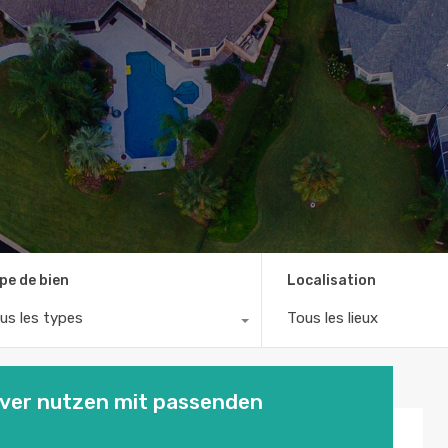
pe de bien
Localisation
us les types
Tous les lieux
ever nutzen mit passenden