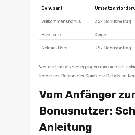
Bonusart
Umsatzanforder
Willkommensbonus
35x Bonusbetrag
Freispiele
Keine
Reload-Boni
25x Bonusbetrag
Wer die Umsatzbedingungen missachtet, riskie
Immer vor Beginn des Spiels die Details im Ko
Vom Anfänger zu
Bonusnutzer: Sch
Anleitung