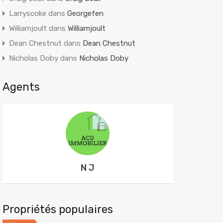
Larryscoke
dans
Georgefen
Williamjoult
dans
Williamjoult
Dean Chestnut
dans
Dean Chestnut
Nicholas Doby
dans
Nicholas Doby
Agents
N J
Propriétés populaires