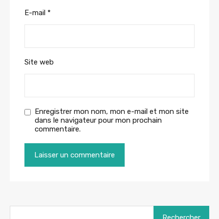
E-mail
*
Site web
Enregistrer mon nom, mon e-mail et mon site
dans le navigateur pour mon prochain
commentaire.
Rechercher :