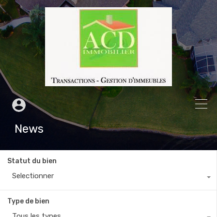
News
Statut du bien
Selectionner
Type de bien
Tous les types