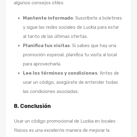
algunos consejos útiles:
Mantente informado
: Suscríbete a boletines
y sigue las redes sociales de Luckia para estar
al tanto de las últimas ofertas.
Planifica tus visitas
: Si sabes que hay una
promoción especial, planifica tu visita al local
para aprovecharla.
Lee los términos y condiciones
: Antes de
usar un código, asegúrate de entender todas
las condiciones asociadas.
8. Conclusión
Usar un código promocional de Luckia en locales
físicos es una excelente manera de mejorar la