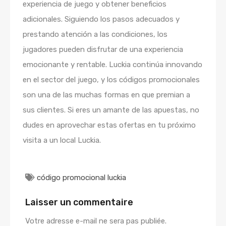
experiencia de juego y obtener beneficios
adicionales. Siguiendo los pasos adecuados y
prestando atención a las condiciones, los
jugadores pueden disfrutar de una experiencia
emocionante y rentable. Luckia continúa innovando
en el sector del juego, y los códigos promocionales
son una de las muchas formas en que premian a
sus clientes. Si eres un amante de las apuestas, no
dudes en aprovechar estas ofertas en tu próximo
visita a un local Luckia.
código promocional luckia
Laisser un commentaire
Votre adresse e-mail ne sera pas publiée.