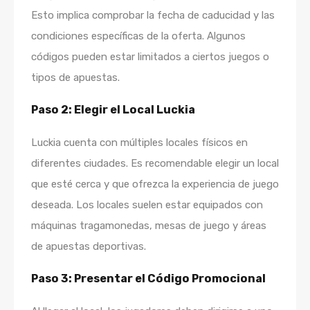
Esto implica comprobar la fecha de caducidad y las
condiciones específicas de la oferta. Algunos
códigos pueden estar limitados a ciertos juegos o
tipos de apuestas.
Paso 2: Elegir el Local Luckia
Luckia cuenta con múltiples locales físicos en
diferentes ciudades. Es recomendable elegir un local
que esté cerca y que ofrezca la experiencia de juego
deseada. Los locales suelen estar equipados con
máquinas tragamonedas, mesas de juego y áreas
de apuestas deportivas.
Paso 3: Presentar el Código Promocional