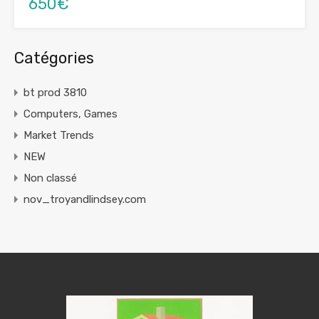
650€
Catégories
bt prod 3810
Computers, Games
Market Trends
NEW
Non classé
nov_troyandlindsey.com