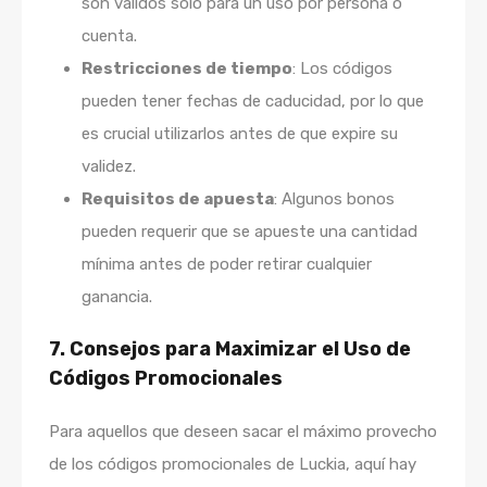
son válidos solo para un uso por persona o
cuenta.
Restricciones de tiempo
: Los códigos
pueden tener fechas de caducidad, por lo que
es crucial utilizarlos antes de que expire su
validez.
Requisitos de apuesta
: Algunos bonos
pueden requerir que se apueste una cantidad
mínima antes de poder retirar cualquier
ganancia.
7. Consejos para Maximizar el Uso de
Códigos Promocionales
Para aquellos que deseen sacar el máximo provecho
de los códigos promocionales de Luckia, aquí hay