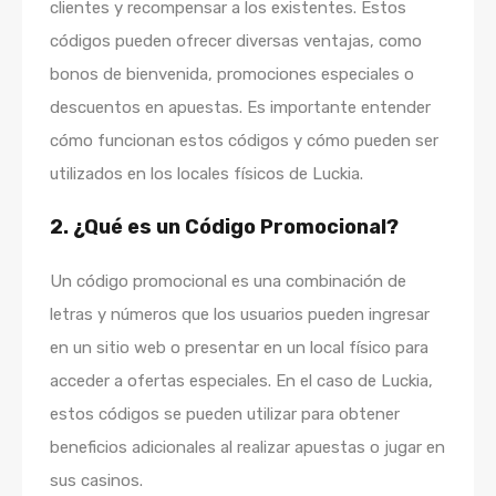
clientes y recompensar a los existentes. Estos
códigos pueden ofrecer diversas ventajas, como
bonos de bienvenida, promociones especiales o
descuentos en apuestas. Es importante entender
cómo funcionan estos códigos y cómo pueden ser
utilizados en los locales físicos de Luckia.
2. ¿Qué es un Código Promocional?
Un código promocional es una combinación de
letras y números que los usuarios pueden ingresar
en un sitio web o presentar en un local físico para
acceder a ofertas especiales. En el caso de Luckia,
estos códigos se pueden utilizar para obtener
beneficios adicionales al realizar apuestas o jugar en
sus casinos.