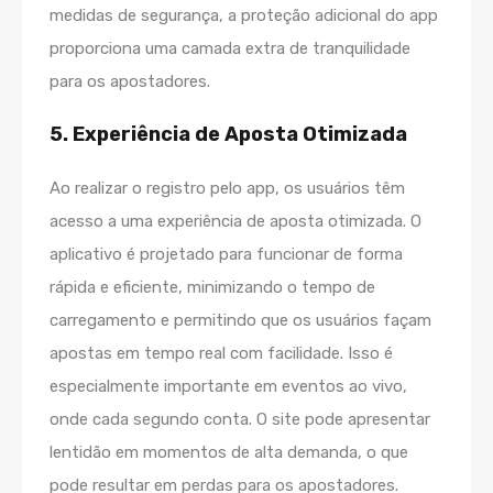
medidas de segurança, a proteção adicional do app
proporciona uma camada extra de tranquilidade
para os apostadores.
5. Experiência de Aposta Otimizada
Ao realizar o registro pelo app, os usuários têm
acesso a uma experiência de aposta otimizada. O
aplicativo é projetado para funcionar de forma
rápida e eficiente, minimizando o tempo de
carregamento e permitindo que os usuários façam
apostas em tempo real com facilidade. Isso é
especialmente importante em eventos ao vivo,
onde cada segundo conta. O site pode apresentar
lentidão em momentos de alta demanda, o que
pode resultar em perdas para os apostadores.