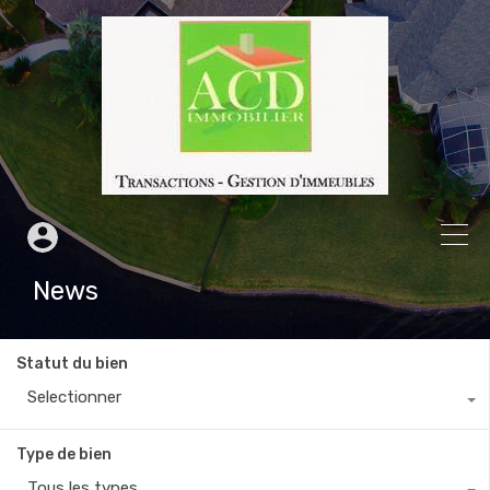
News
Statut du bien
Selectionner
Type de bien
Tous les types