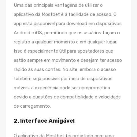
Uma das principais vantagens de utilizar o
aplicativo da Mostbet é a facilidade de acesso. O
app está disponível para download em dispositivos
Android e iOS, permitindo que os usuários façam o
registro a qualquer momento e em qualquer lugar.
Isso é especialmente útil para apostadores que
estão sempre em movimento e desejam ter acesso
rápido às suas contas. No site, embora o acesso
também seja possível por meio de dispositivos
móveis, a experiência pode ser comprometida
devido a questões de compatibilidade e velocidade
de carregamento.
2. Interface Amigável
O aplicativo da Mostbet foi projetado com uma