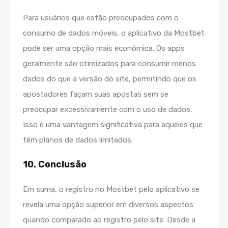
Para usuários que estão preocupados com o
consumo de dados móveis, o aplicativo da Mostbet
pode ser uma opção mais econômica. Os apps
geralmente são otimizados para consumir menos
dados do que a versão do site, permitindo que os
apostadores façam suas apostas sem se
preocupar excessivamente com o uso de dados.
Isso é uma vantagem significativa para aqueles que
têm planos de dados limitados.
10. Conclusão
Em suma, o registro no Mostbet pelo aplicativo se
revela uma opção superior em diversos aspectos
quando comparado ao registro pelo site. Desde a