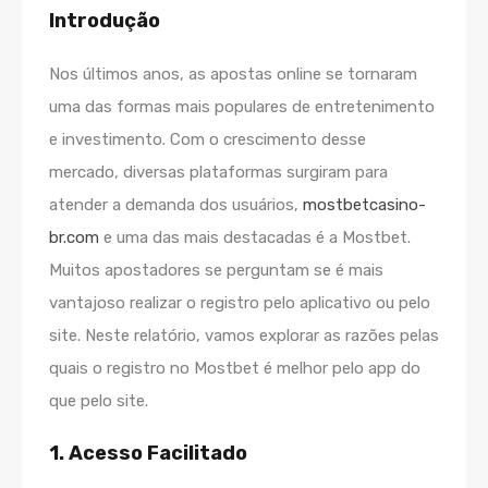
Introdução
Nos últimos anos, as apostas online se tornaram
uma das formas mais populares de entretenimento
e investimento. Com o crescimento desse
mercado, diversas plataformas surgiram para
atender a demanda dos usuários,
mostbetcasino-
br.com
e uma das mais destacadas é a Mostbet.
Muitos apostadores se perguntam se é mais
vantajoso realizar o registro pelo aplicativo ou pelo
site. Neste relatório, vamos explorar as razões pelas
quais o registro no Mostbet é melhor pelo app do
que pelo site.
1. Acesso Facilitado