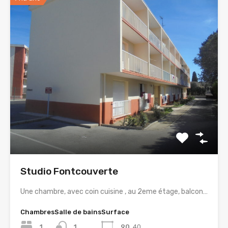
Studio Fontcouverte
Une chambre, avec coin cuisine , au 2eme étage, balcon…
Chambres
Salle de bains
Surface
1
1
90
40