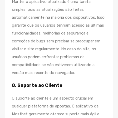
Manter o aplicativo atualizado é uma tarefa
simples, pois as atualizações são feitas
automaticamente na maioria dos dispositivos. Isso
garante que os usuários tenham acesso às últimas
funcionalidades, melhorias de segurança e
correções de bugs sem precisar se preocupar em
visitar o site regularmente. No caso do site, os
usuários podem enfrentar problemas de
compatibilidade se não estiverem utilizando a
versão mais recente do navegador.
8. Suporte ao Cliente
O suporte ao cliente é um aspecto crucial em
qualquer plataforma de apostas. O aplicativo da
Mostbet geralmente oferece suporte mais ágil e