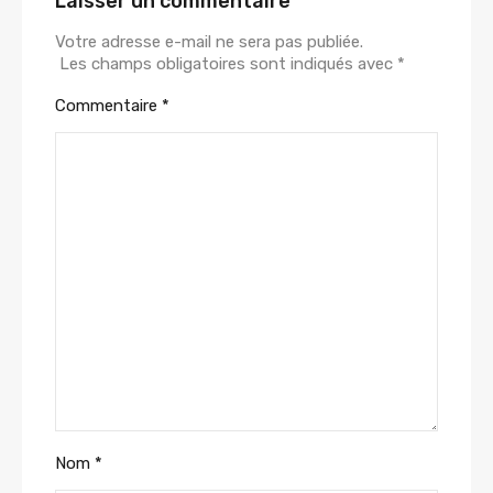
Laisser un commentaire
Votre adresse e-mail ne sera pas publiée.
Les champs obligatoires sont indiqués avec
*
Commentaire
*
Nom
*