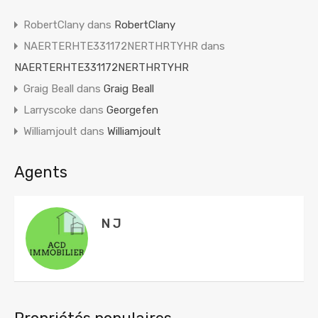
RobertClany
dans
RobertClany
NAERTERHTE331172NERTHRTYHR
dans
NAERTERHTE331172NERTHRTYHR
Graig Beall
dans
Graig Beall
Larryscoke
dans
Georgefen
Williamjoult
dans
Williamjoult
Agents
N J