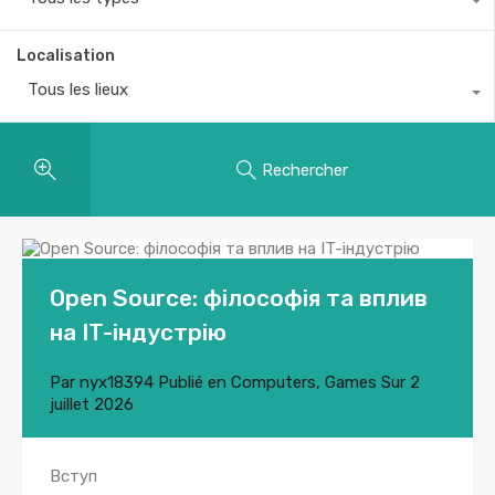
Localisation
Tous les lieux
Rechercher
Open Source: філософія та вплив
на IT-індустрію
Par
nyx18394
Publié en
Computers, Games
Sur
2
juillet 2026
Вступ