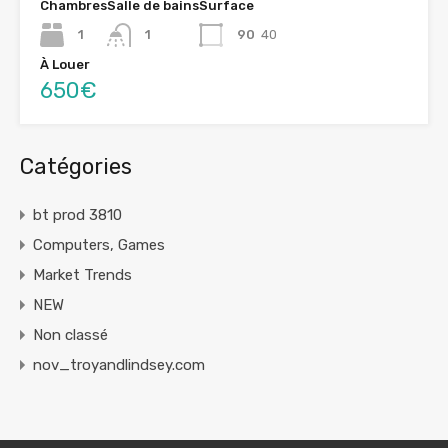
Chambres
Salle de bains
Surface
1
1
90
40
À Louer
650€
Catégories
bt prod 3810
Computers, Games
Market Trends
NEW
Non classé
nov_troyandlindsey.com