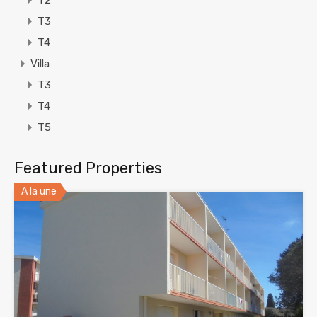
T2
T3
T4
Villa
T3
T4
T5
Featured Properties
A la une