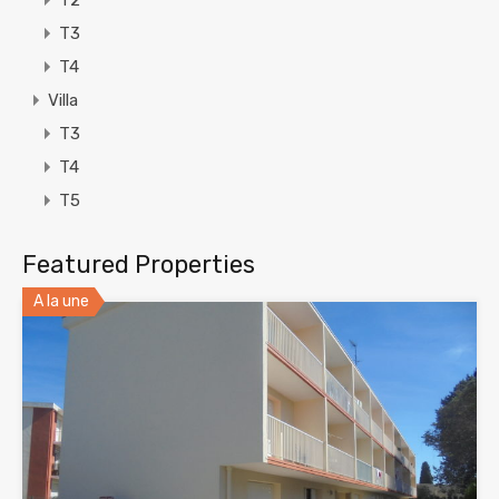
T2
T3
T4
Villa
T3
T4
T5
Featured Properties
A la une